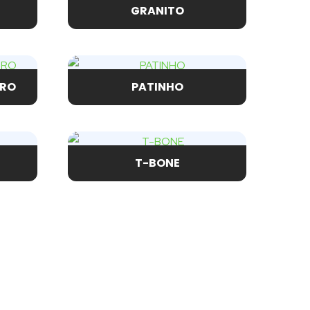
GRANITO
IRO
PATINHO
T-BONE