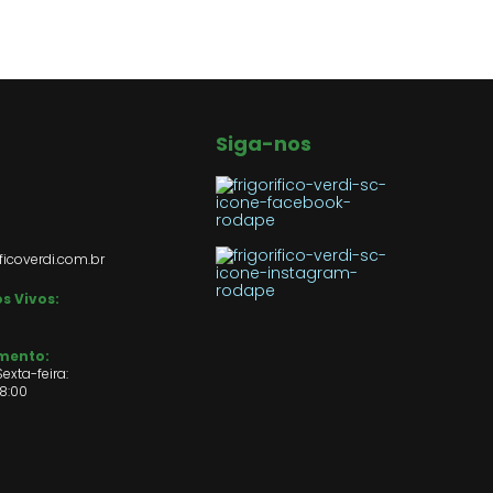
Siga-nos
ficoverdi.com.br
s Vivos:
imento:
exta-feira:
18:00