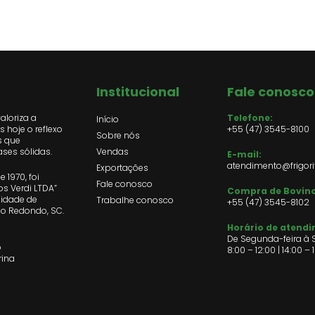
Institucional
Fale conosco
valoriza a
Telefone:
Início
 hoje o reflexo
+55 (47) 3545-8100
Sobre nós
s que
ses sólidas.
Vendas
E-mail:
atendimento@frigori
Exportações
 1970, foi
Fale conosco
s Verdi LTDA”
Compra de Bovino
lidade de
Trabalhe conosco
+55 (47)
3545-8102
so Redondo, SC.
Horário de atend
De Segunda-feira à S
o
8:00 – 12:00 | 14:00 – 
rina