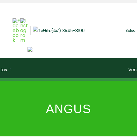
+55 (47) 3545-8100
Selec
tos
Ven
ANGUS