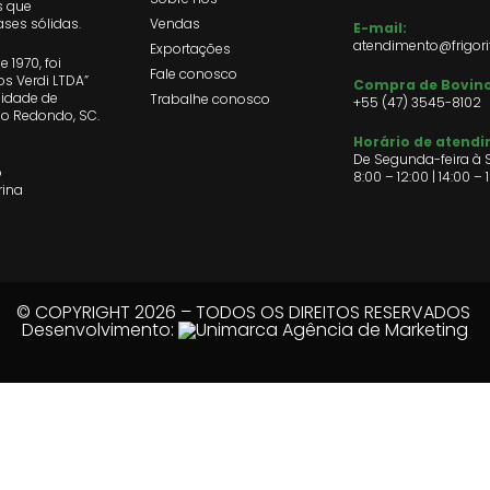
s que
ses sólidas.
Vendas
E-mail:
atendimento@frigori
Exportações
 1970, foi
Fale conosco
s Verdi LTDA”
Compra de Bovino
lidade de
Trabalhe conosco
+55 (47)
3545-8102
so Redondo, SC.
Horário de atend
De Segunda-feira à S
o
8:00 – 12:00 | 14:00 – 
rina
© COPYRIGHT 2026 – TODOS OS DIREITOS RESERVADOS
Desenvolvimento: