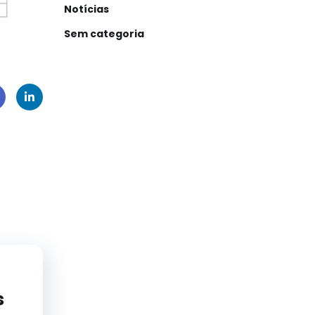
Notícias
Sem categoria
c
Link
o
edIn
s