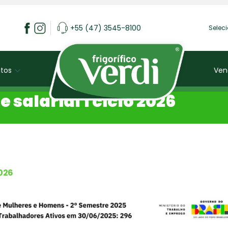
+55 (47) 3545-8100
Selec
tos
Ven
 salarial 1 ciclo 2026
2026