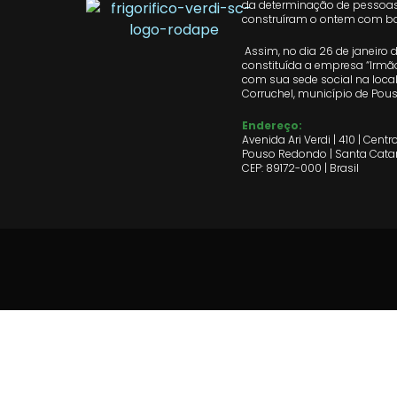
da determinação de pessoa
construíram o ontem com ba
Assim, no dia 26 de janeiro de
constituída a empresa “Irmão
com sua sede social na loca
Corruchel, município de Pou
Endereço:
Avenida Ari Verdi | 410 | Centr
Pouso Redondo | Santa Cata
CEP: 89172-000 | Brasil