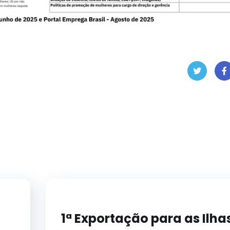
Twit
Fa
ter
eb
ok
1ª Exportação para as Ilha