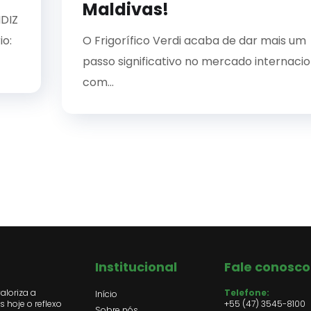
Maldivas!
DIZ
io:
O Frigorífico Verdi acaba de dar mais um
passo significativo no mercado internacio
com...
Institucional
Fale conosco
valoriza a
Telefone:
Início
 hoje o reflexo
+55 (47) 3545-8100
Sobre nós