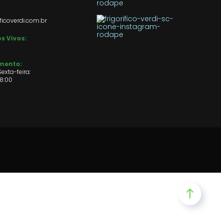
ficoverdi.com.br
s Vivos:
imento:
exta-feira:
18:00