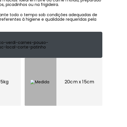
as macias. Ideal em bife ou carne moída, preparado
, picadinhos ou na frigideira.
rante todo o tempo sob condições adequadas de
referentes à higiene e qualidade requeridas pela
 5kg
20cm x 15cm