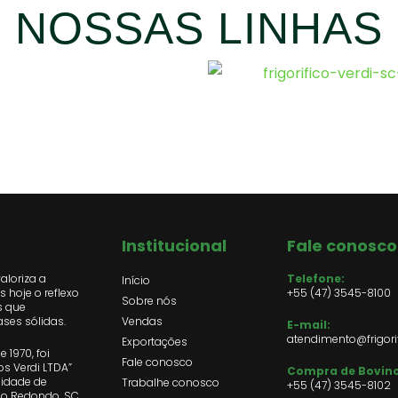
NOSSAS LINHAS
Institucional
Fale conosco
valoriza a
Telefone:
Início
 hoje o reflexo
+55 (47) 3545-8100
Sobre nós
s que
ses sólidas.
Vendas
E-mail:
atendimento@frigori
Exportações
 1970, foi
Fale conosco
s Verdi LTDA”
Compra de Bovino
lidade de
Trabalhe conosco
+55 (47)
3545-8102
so Redondo, SC.