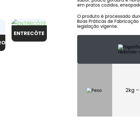
sabor, pouca gordura e fibr
em pratos cozidos, ensopados
O produto é processado du
Boas Práticas de Fabricação 
legislação vigente.
ENTRECÔTE
RO
2kg –