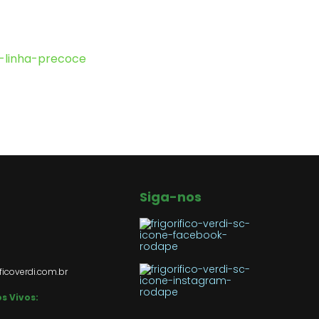
Siga-nos
ficoverdi.com.br
s Vivos: