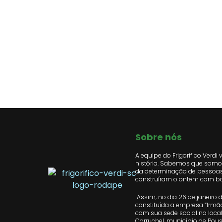
Sobre nós
A equipe do Frigorífico Verdi 
história. Sabemos que somos
da determinação de pessoa
construíram o ontem com ba
Assim, no dia 26 de janeiro de
constituída a empresa “Irmão
com sua sede social na loca
Corruchel, município de Pou