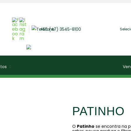
+55 (47) 3545-8100
Selec
tos
Ven
PATINHO
O
Patinho
se encontra na p