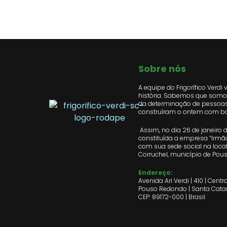
Sobre nós
A equipe do Frigorífico Verdi 
história. Sabemos que somos
da determinação de pessoa
construíram o ontem com ba
Assim, no dia 26 de janeiro de
constituída a empresa “Irmão
com sua sede social na loca
Corruchel, município de Pou
Endereço:
Avenida Ari Verdi | 410 | Centr
Pouso Redondo | Santa Cata
CEP: 89172-000 | Brasil