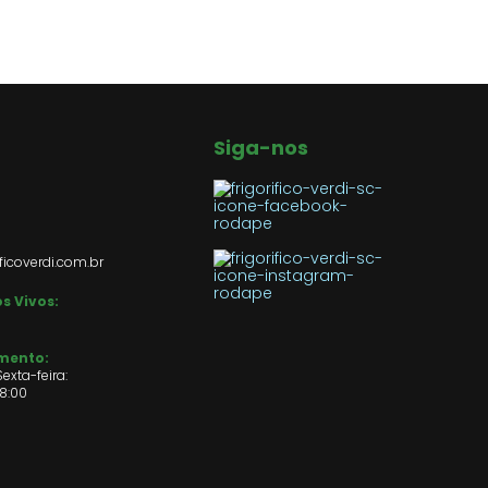
Siga-nos
ficoverdi.com.br
s Vivos:
imento:
exta-feira:
18:00