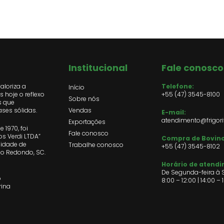
Institucional
Fale conosco
valoriza a
Telefone:
Início
 hoje o reflexo
+55 (47) 3545-8100
Sobre nós
s que
ses sólidas.
Vendas
E-mail:
atendimento@frigori
Exportações
 1970, foi
Fale conosco
s Verdi LTDA”
Compra de Bovino
lidade de
Trabalhe conosco
+55 (47)
3545-8102
so Redondo, SC.
Horário de atend
De Segunda-feira à S
o
8:00 – 12:00 | 14:00 – 
rina