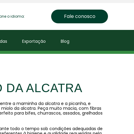
Fale conosco
ione o idioma:
das
Exportação
Blog
 DA ALCATRA
 entre a maminha da alcatra e a picanha, e
olo da alcatra. Peça muito macia, com fibras
rfeito para bifes, churrascos, assados, grelhados
rante todo o tempo sob condições adequadas de
referentes à higiene e qualidade requeridas pela