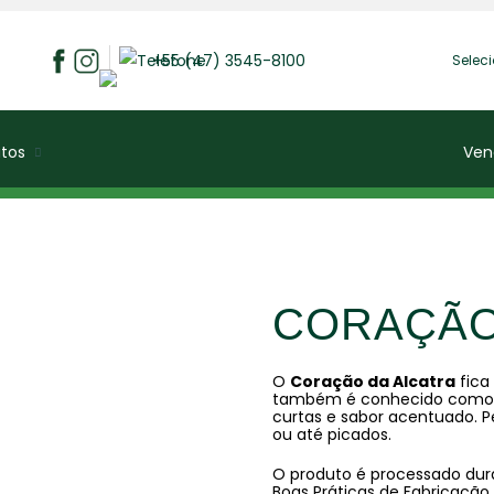
+55 (47) 3545-8100
Selec
tos
Ven
CORAÇÃO
O
Coração da Alcatra
fica
também é conhecido como mi
curtas e sabor acentuado. Pe
ou até picados.
O produto é processado du
Boas Práticas de Fabricação 